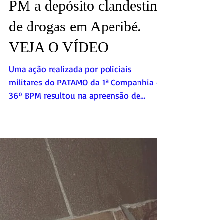
Denúncia anônima leva
PM a depósito clandestino
de drogas em Aperibé.
VEJA O VÍDEO
Uma ação realizada por policiais
militares do PATAMO da 1ª Companhia do
36º BPM resultou na apreensão de
aproximadamente 5 quilos de maconha
na madrugada deste domingo (01/06),
no bairro Ponte Seca, em Aperibé, no
Noroeste Fluminense. De acordo com
informações da Seção de Comunicação