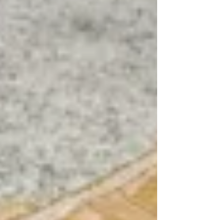
suspeito de envolvimento com o tráfico
de drogas na RJ-116, altura do km 33, no
bairro Setenta, em Cachoeiras de
Macacu. De acordo com informações da
2ª Companhia de Polícia Rodoviária
Estadual (2ª CTRv), a equipe realizava
uma operação de fiscalização de
trânsito, prevenção criminal e repres