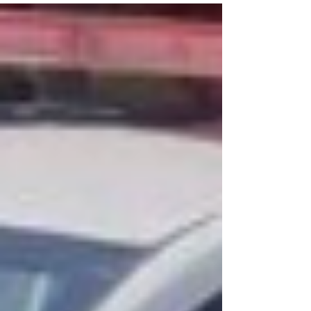
mês de junho, na Prata, em Carmo. A
ação foi coordenada pelo delegado
titular da unidade, Dr. Luiz Henrique. O
suspeito foi localizado e preso no
município de Nova Friburgo, em
cumprimento às diligências realizadas
pela equipe de investigação. Após a
prisão, o acusado foi conduzido ao
sistema prisional do Estado do Ri