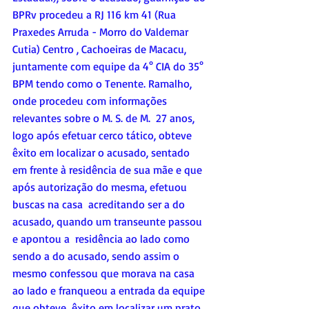
BPRv procedeu a RJ 116 km 41 (Rua 
Praxedes Arruda - Morro do Valdemar 
Cutia) Centro , Cachoeiras de Macacu,  
juntamente com equipe da 4° CIA do 35° 
BPM tendo como o Tenente. Ramalho, 
onde procedeu com informações 
relevantes sobre o M. S. de M.  27 anos,  
logo após efetuar cerco tático, obteve 
êxito em localizar o acusado, sentado 
em frente à residência de sua mãe e que 
após autorização do mesma, efetuou 
buscas na casa  acreditando ser a do 
acusado, quando um transeunte passou 
e apontou a  residência ao lado como 
sendo a do acusado, sendo assim o 
mesmo confessou que morava na casa 
ao lado e franqueou a entrada da equipe 
que obteve  êxito em localizar um prato 