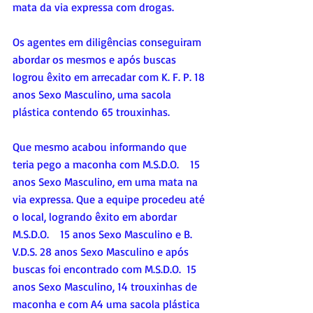
mata da via expressa com drogas.
Os agentes em diligências conseguiram 
abordar os mesmos e após buscas 
logrou êxito em arrecadar com K. F. P. 18 
anos Sexo Masculino, uma sacola 
plástica contendo 65 trouxinhas.
Que mesmo acabou informando que 
teria pego a maconha com M.S.D.O.    15 
anos Sexo Masculino, em uma mata na 
via expressa. Que a equipe procedeu até 
o local, logrando êxito em abordar 
M.S.D.O.    15 anos Sexo Masculino e B. 
V.D.S. 28 anos Sexo Masculino e após 
buscas foi encontrado com M.S.D.O.  15 
anos Sexo Masculino, 14 trouxinhas de 
maconha e com A4 uma sacola plástica 