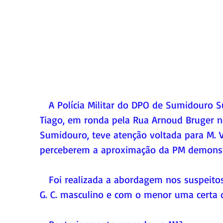
   A Polícia Militar do DPO de Sumidouro Sub Tenente M.Ribeiro e os Cabos Cursine e 
Tiago, em ronda pela Rua Arnoud Bruger n
Sumidouro, teve atenção voltada para M. V
perceberem a aproximação da PM demons
   Foi realizada a abordagem nos suspeitos, logrando êxito em  encontrar com M. V. 
G. C. masculino e com o menor uma certa 