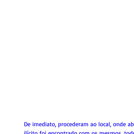
De imediato, procederam ao local, onde a
ilícito foi encontrado com os mesmos, tod