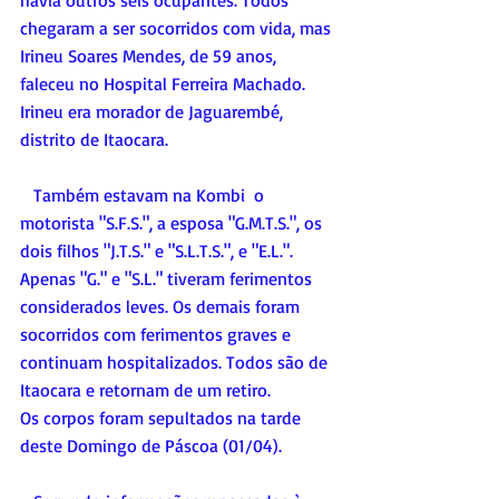
chegaram a ser socorridos com vida, mas 
Irineu Soares Mendes, de 59 anos, 
faleceu no Hospital Ferreira Machado. 
Irineu era morador de Jaguarembé, 
distrito de Itaocara.
   Também estavam na Kombi  o 
motorista "S.F.S.", a esposa "G.M.T.S.", os 
dois filhos "J.T.S." e "S.L.T.S.", e "E.L.". 
Apenas "G." e "S.L." tiveram ferimentos 
considerados leves. Os demais foram 
socorridos com ferimentos graves e 
continuam hospitalizados. Todos são de 
Itaocara e retornam de um retiro.
Os corpos foram sepultados na tarde 
deste Domingo de Páscoa (01/04).