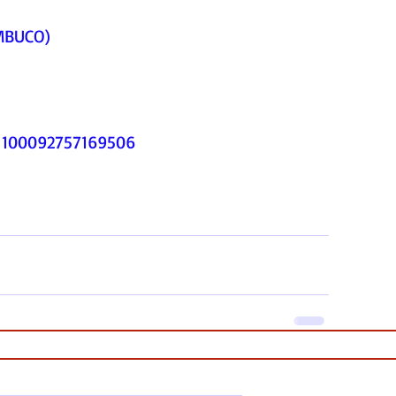
MBUCO)
d=100092757169506