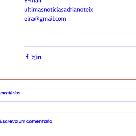
E-mail:
ultimasnoticiasadrianoteix
eira@gmail.com
mentários
Escreva um comentário