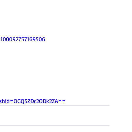
d=100092757169506
igshid=OGQ5ZDc2ODk2ZA
==