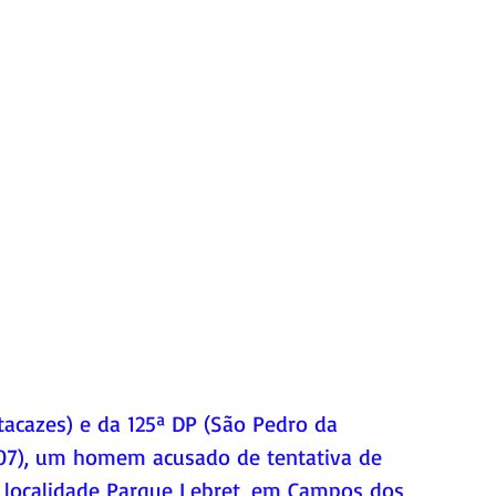
tacazes) e da 125ª DP (São Pedro da 
7/07), um homem acusado de tentativa de 
na localidade Parque Lebret, em Campos dos 