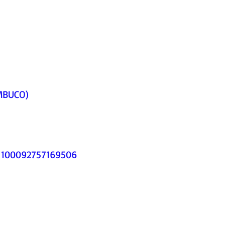
MBUCO)
d=100092757169506