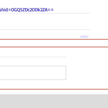
igshid=OGQ5ZDc2ODk2ZA
==