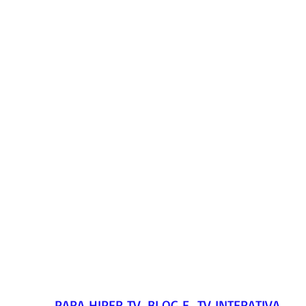
PARA HIPER TV, BLOG E  TV INTERATIVA     