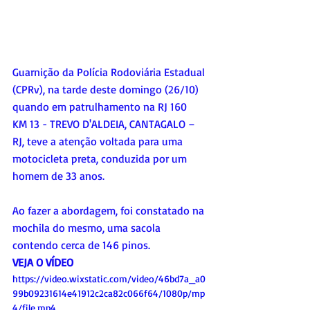
Guarnição da Polícia Rodoviária Estadual 
(CPRv), na tarde deste domingo (26/10) 
quando em patrulhamento na RJ 160  
KM 13 - TREVO D'ALDEIA, CANTAGALO –
RJ, teve a atenção voltada para uma  
motocicleta preta, conduzida por um 
homem de 33 anos.
Ao fazer a abordagem, foi constatado na 
mochila do mesmo, uma sacola 
contendo cerca de 146 pinos.
VEJA O VÍDEO
https://video.wixstatic.com/video/46bd7a_a0
99b09231614e41912c2ca82c066f64/1080p/mp
4/file.mp4