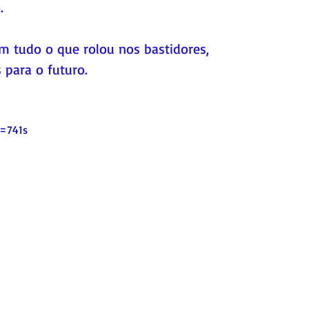
.
om tudo o que rolou nos bastidores, 
 para o futuro. 
=741s