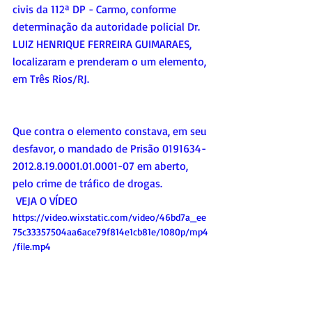
civis da 112ª DP - Carmo, conforme 
determinação da autoridade policial Dr. 
LUIZ HENRIQUE FERREIRA GUIMARAES, 
localizaram e prenderam o um elemento, 
em Três Rios/RJ.
Que contra o elemento constava, em seu 
desfavor, o mandado de Prisão 0191634-
2012.8.19.0001.01.0001-07 em aberto, 
pelo crime de tráfico de drogas.
VEJA O VÍDEO
https://video.wixstatic.com/video/46bd7a_ee
75c33357504aa6ace79f814e1cb81e/1080p/mp4
/file.mp4