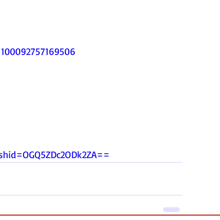
d=100092757169506
igshid=OGQ5ZDc2ODk2ZA
==