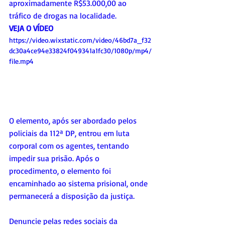
aproximadamente R$53.000,00 ao 
tráfico de drogas na localidade.
VEJA O VÍDEO
https://video.wixstatic.com/video/46bd7a_f32
dc30a4ce94e33824f049341a1fc30/1080p/mp4/
file.mp4
O elemento, após ser abordado pelos 
policiais da 112ª DP, entrou em luta 
corporal com os agentes, tentando 
impedir sua prisão. Após o 
procedimento, o elemento foi 
encaminhado ao sistema prisional, onde 
permanecerá a disposição da justiça.
Denuncie pelas redes sociais da 