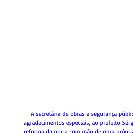
    A secretária de obras e segurança pública através do secretário Ronaldo fizeram 
agradecimentos especiais, ao prefeito Sérg
reforma da praça com mão de obra própria 