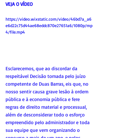
VEJA O VÍDEO
https://video.wixstatic.com/video/46bd7a_a6
e6d22c75d44ae68eddc870e27651a6/1080p/mp
4/file.mp4
Esclarecemos, que ao discordar da 
respeitável Decisão tomada pelo juízo 
competente de Duas Barras, eis que, no 
nosso sentir causa grave lesão à ordem 
pública e à economia pública e fere 
regras de direito material e processual, 
além de desconsiderar todo o esforço 
empreendido pelo administrador e toda 
sua equipe que vem organizando o 
concurso a mais de um ano, e pelos 