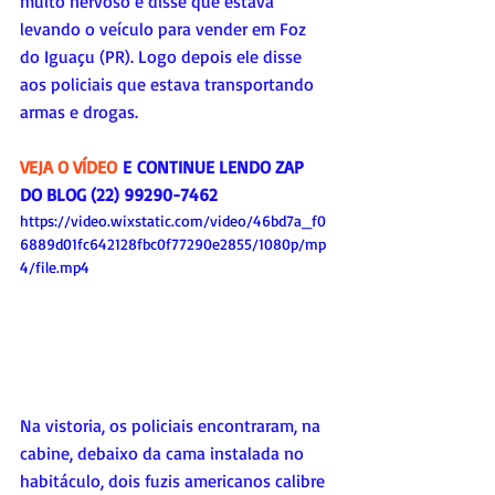
muito nervoso e disse que estava 
levando o veículo para vender em Foz 
do Iguaçu (PR). Logo depois ele disse 
aos policiais que estava transportando 
armas e drogas.
VEJA O VÍDEO
 E CONTINUE LENDO ZAP 
DO BLOG (22) 99290-7462
https://video.wixstatic.com/video/46bd7a_f0
6889d01fc642128fbc0f77290e2855/1080p/mp
4/file.mp4
Na vistoria, os policiais encontraram, na 
cabine, debaixo da cama instalada no 
habitáculo, dois fuzis americanos calibre 