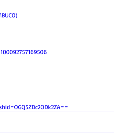
MBUCO)
d=100092757169506
igshid=OGQ5ZDc2ODk2ZA
==