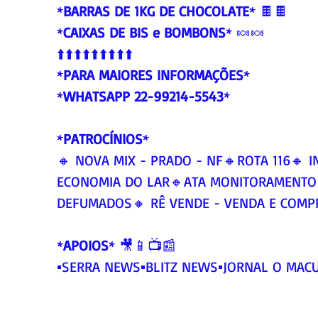
*
BARRAS DE 1KG DE CHOCOLATE
* 🍫🍫
*
CAIXAS DE BIS e BOMBONS
* 🍬🍬
⬆️⬆️⬆️⬆️⬆️⬆️⬆️⬆️⬆️
*
PARA MAIORES INFORMAÇÕES
*
*
WHATSAPP 22-99214-5543
*
*
PATROCÍNIOS
*
🔸 NOVA MIX - PRADO - NF🔸ROTA 116🔸
ECONOMIA DO LAR🔸ATA MONITORAMENTO
DEFUMADOS🔸 RÊ VENDE - VENDA E COMP
*
APOIOS
* 🎥📱📺📰
▪️SERRA NEWS▪️BLITZ NEWS▪️JORNAL O MAC