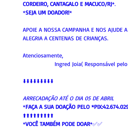
CORDEIRO, CANTAGALO E MACUCO/RJ
*.
*
SEJA UM DOADOR!
* 
APOIE A NOSSA CAMPANHA E NOS AJUDE A
ALEGRIA A CENTENAS DE CRIANÇAS.
Atenciosamente,
                Ingred Joia( Responsável pelo
⬇️⬇️⬇️⬇️⬇️⬇️⬇️⬇️⬇️
ARRECADAÇÃO ATÉ O DIA 05 DE ABRIL
*
FAÇA A SUA DOAÇÃO PELO *PIX:42.674.02
⬆️⬆️⬆️⬆️⬆️⬆️⬆️⬆️⬆️
*
VOCÊ TAMBÉM PODE DOAR
*✅✅