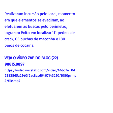
Realizaram incursão pelo local, momento 
em que elementos se evadiram, ao 
efetuarem as buscas pelo perímetro, 
lograram êxito em localizar 111 pedras de 
crack, 05 buchas de maconha e 180 
pinos de cocaína.
VEJA O VÍDEO ZAP DO BLOG (22) 
98815.8897
https://video.wixstatic.com/video/46bd7a_0d
6383865a2540f6ac8acd6467143250/1080p/mp
4/file.mp4