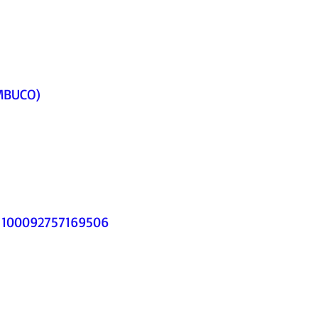
MBUCO)
d=100092757169506