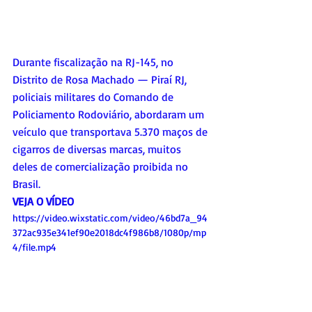
Durante fiscalização na RJ-145, no 
Distrito de Rosa Machado — Piraí RJ, 
policiais militares do Comando de 
Policiamento Rodoviário, abordaram um 
veículo que transportava 5.370 maços de 
cigarros de diversas marcas, muitos 
deles de comercialização proibida no 
Brasil.
VEJA O VÍDEO
https://video.wixstatic.com/video/46bd7a_94
372ac935e341ef90e2018dc4f986b8/1080p/mp
4/file.mp4