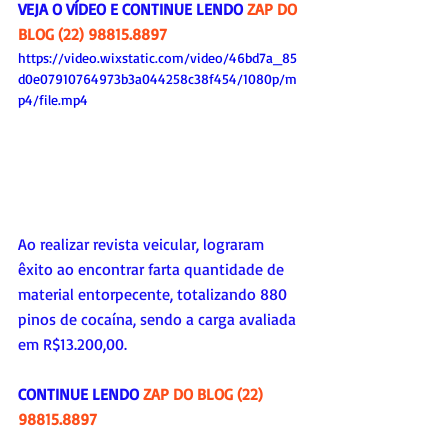
VEJA O VÍDEO E CONTINUE LENDO 
ZAP DO 
BLOG (22) 98815.8897
https://video.wixstatic.com/video/46bd7a_85
d0e07910764973b3a044258c38f454/1080p/m
p4/file.mp4
Ao realizar revista veicular, lograram 
êxito ao encontrar farta quantidade de 
material entorpecente, totalizando 880 
pinos de cocaína, sendo a carga avaliada 
em R$13.200,00.
CONTINUE LENDO 
ZAP DO BLOG (22) 
98815.8897