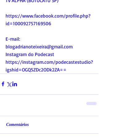
TV ALPHA (BOTUCATU SP)
https://www.facebook.com/profile.php?
id=100092757169506
E-mail:
blogadrianoteixeira@gmail.com
Instagram do Podecast
https://instagram.com/podecastestudio?
igshid=OGQ5ZDc2ODk2ZA==
Comentários