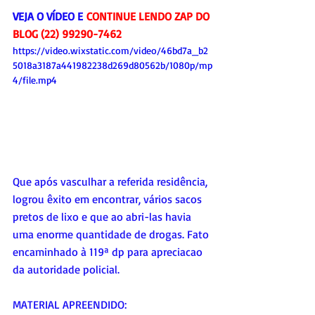
VEJA O VÍDEO E 
CONTINUE LENDO ZAP DO 
BLOG (22) 99290-7462
https://video.wixstatic.com/video/46bd7a_b2
5018a3187a441982238d269d80562b/1080p/mp
4/file.mp4
Que após vasculhar a referida residência, 
logrou êxito em encontrar, vários sacos 
pretos de lixo e que ao abri-las havia 
uma enorme quantidade de drogas. Fato 
encaminhado à 119ª dp para apreciacao 
da autoridade policial.
MATERIAL APREENDIDO: