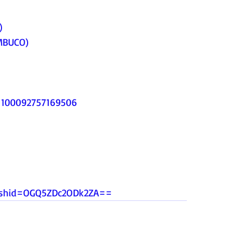
)
MBUCO)
d=100092757169506
igshid=OGQ5ZDc2ODk2ZA
==