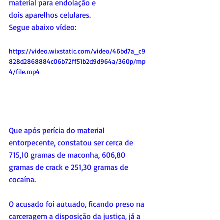
material para endolação e 
dois aparelhos celulares. 
Segue abaixo vídeo:
https://video.wixstatic.com/video/46bd7a_c9
828d2868884c06b72ff51b2d9d964a/360p/mp
4/file.mp4
Que após perícia do material 
entorpecente, constatou ser cerca de 
715,10 gramas de maconha, 606,80 
gramas de crack e 251,30 gramas de 
cocaína. 
O acusado foi autuado, ficando preso na 
carceragem a disposição da justiça, já a 