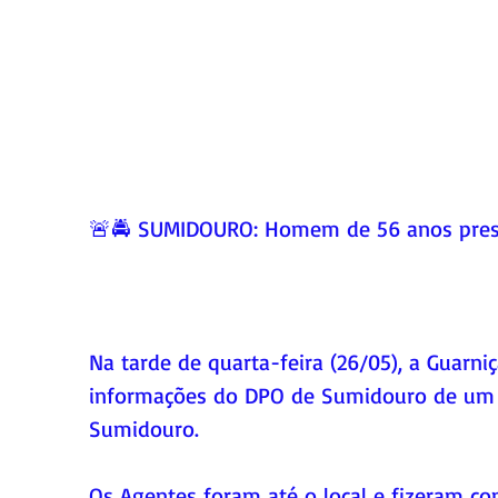
🚨🚔 SUMIDOURO: Homem de 56 anos pres
Na tarde de quarta-feira (26/05), a Guarn
informações do DPO de Sumidouro de um
Sumidouro.
Os Agentes foram até o local e fizeram c