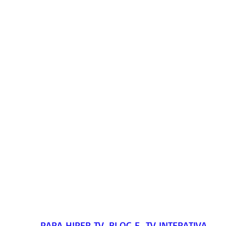
PARA HIPER TV, BLOG E  TV INTERATIVA     