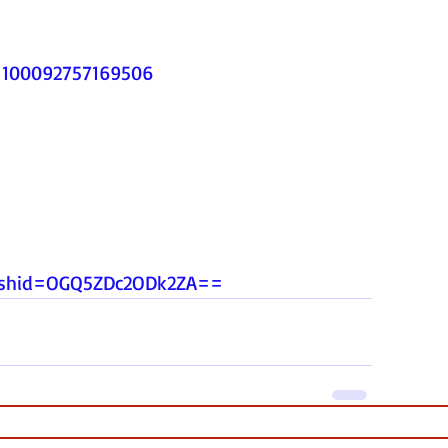
d=100092757169506
igshid=OGQ5ZDc2ODk2ZA
==