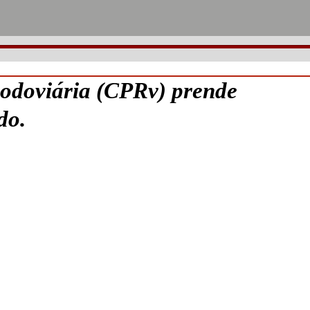
doviária (CPRv) prende
do.