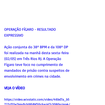
OPERAÇÃO FÍGARO - RESULTADO 
EXPRESSIVO
Ação conjunta do 38º BPM e da 108ª DP 
foi realizada na manhã desta sexta-feira 
(02/05) em Três Rios RJ. A Operação 
Fígaro teve foco no cumprimento de 
mandados de prisão contra suspeitos de 
envolvimento em crimes na cidade.
VEJA O VÍDEO
https://video.wixstatic.com/video/46bd7a_b5
727cf55e744d1cb18fdbf50c6ac4f3/1080p/mp4/